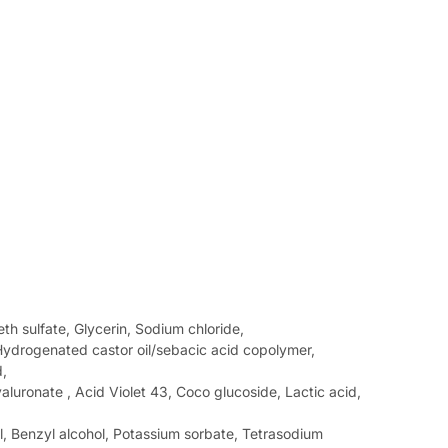
h sulfate, Glycerin, Sodium chloride,
ydrogenated castor oil/sebacic acid copolymer,
d,
aluronate , Acid Violet 43, Coco glucoside, Lactic acid,
l, Benzyl alcohol, Potassium sorbate, Tetrasodium