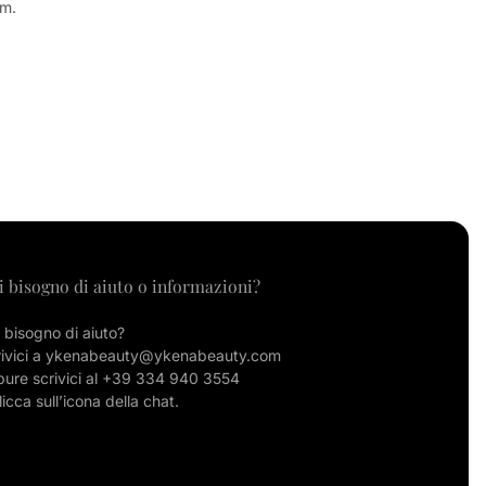
um.
i bisogno di aiuto o informazioni?
 bisogno di aiuto?
rivici a ykenabeauty@ykenabeauty.com
ure scrivici al +39 334 940 3554
licca sull’icona della chat.