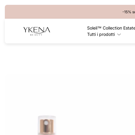
-15% su
Logo
Soleil™ Collection Estate
del
Tutti i prodotti
negozio"