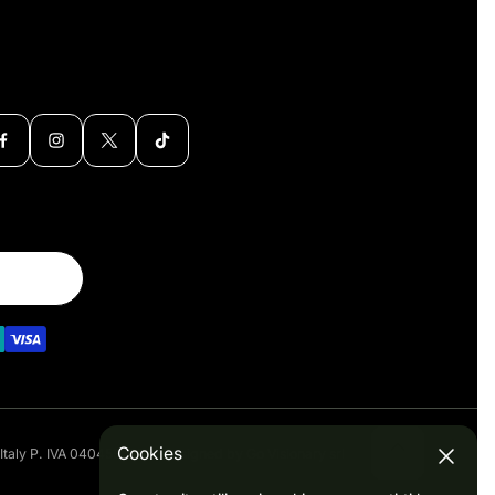
Cookies
 Italy P. IVA 04045550128 Designed by Go Visionary srl