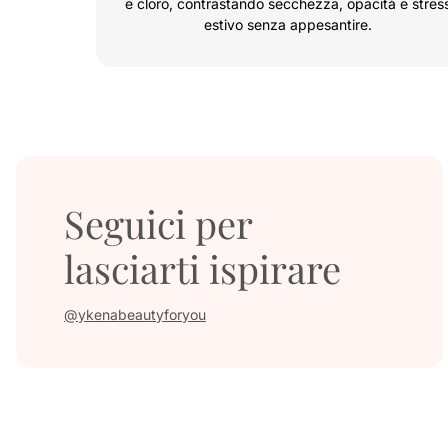
e cloro, contrastando secchezza, opacità e stres
estivo senza appesantire.
Seguici per
lasciarti ispirare
@ykenabeautyforyou