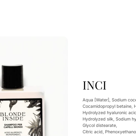
INCI
Aqua [Water], Sodium cocet
Cocamidopropyl betaine, H
Hydrolyzed hyaluronic aci
Hydrolyzed silk, Sodium hy
Glycol distearate,
Citric acid, Phenoxyethano