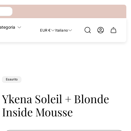
ategoria
EUR €
Italiano
Cassetto
del
carrello.
Etichetta
Esaurito
del
prodotto:
Ykena Soleil + Blonde
Inside Mousse