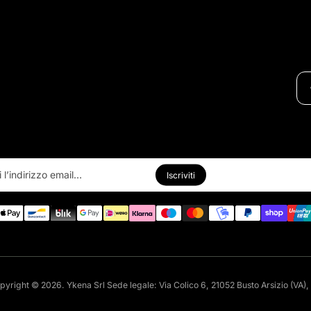
Inserisci
l’indirizzo
Iscriviti
email…
pyright © 2026. Ykena Srl Sede legale: Via Colico 6, 21052 Busto Arsizio (VA),