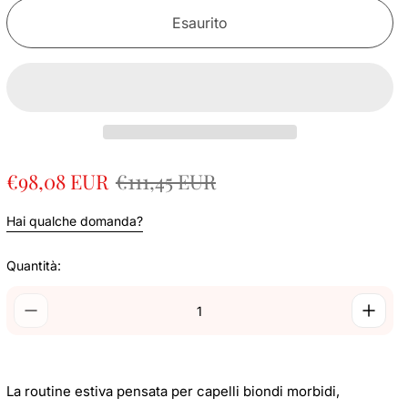
Esaurito
P
P
€98,08 EUR
€111,45 EUR
r
r
e
e
Hai qualche domanda?
z
z
z
Quantità:
z
o
o
d
n
i
o
v
r
e
m
La routine estiva pensata per capelli biondi morbidi,