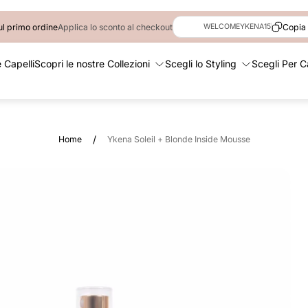
l primo ordine
Applica lo sconto al checkout
Copia
WELCOMEYKENA15
 Capelli
Scopri le nostre Collezioni
Scegli lo Styling
Scegli Per C
/
Home
Ykena Soleil + Blonde Inside Mousse