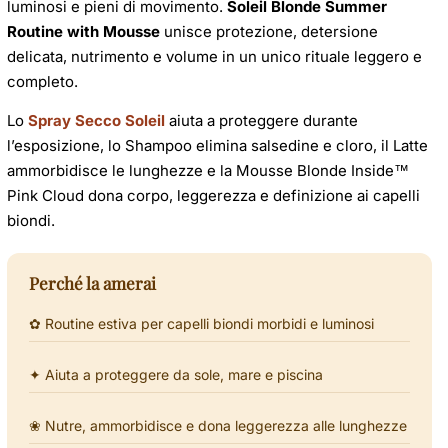
n
a
luminosi e pieni di movimento.
Soleil Blonde Summer
d
l
Routine with Mousse
unisce protezione, detersione
i
e
delicata, nutrimento e volume in un unico rituale leggero e
t
completo.
a
Lo
Spray Secco Soleil
aiuta a proteggere durante
l’esposizione, lo Shampoo elimina salsedine e cloro, il Latte
ammorbidisce le lunghezze e la Mousse Blonde Inside™
Pink Cloud dona corpo, leggerezza e definizione ai capelli
biondi.
Perché la amerai
✿ Routine estiva per capelli biondi morbidi e luminosi
✦ Aiuta a proteggere da sole, mare e piscina
❀ Nutre, ammorbidisce e dona leggerezza alle lunghezze